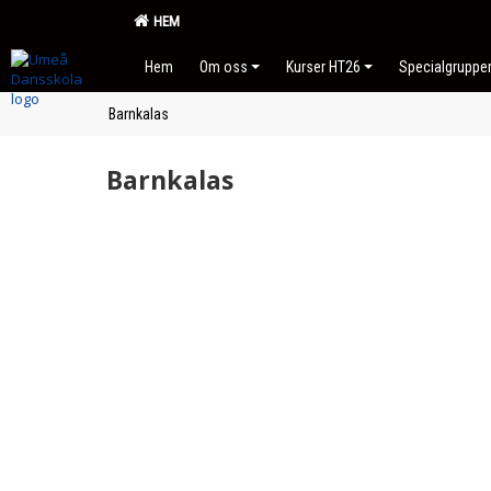
HEM
Hem
Om oss
Kurser HT26
Specialgruppe
Barnkalas
Barnkalas