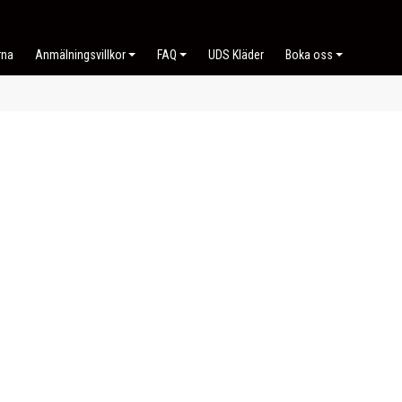
rna
Anmälningsvillkor
FAQ
UDS Kläder
Boka oss