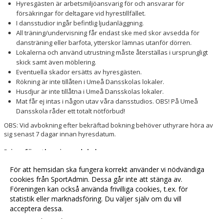
Hyresgästen är arbetsmiljöansvarig för och ansvarar för
försäkringar för deltagare vid hyrestillfället.
I dansstudior ingår befintlig ljudanläggning.
All träning/undervisning får endast ske med skor avsedda för
dansträning eller barfota, ytterskor lämnas utanför dörren.
Lokalerna och använd utrustning måste återställas i ursprungligt
skick samt även möblering.
Eventuella skador ersätts av hyresgästen.
Rökning är inte tillåten i Umeå Dansskolas lokaler.
Husdjur är inte tillåtna i Umeå Dansskolas lokaler.
Mat får ej intas i någon utav våra dansstudios. OBS! På Umeå
Dansskola råder ett totalt nötförbud!
OBS: Vid avbokning efter bekräftad bokning behöver uthyrare höra av
sig senast 7 dagar innan hyresdatum.
Priser för uthyrning
av lokal
Studio 1
350 kr/h
För att hemsidan ska fungera korrekt använder vi nödvändiga
Studio 2
520 kr/h
cookies från SportAdmin. Dessa går inte att stänga av.
Samlingslokal
230 kr/h
Föreningen kan också använda frivilliga cookies, t.ex. för
statistik eller marknadsföring. Du väljer själv om du vill
acceptera dessa.