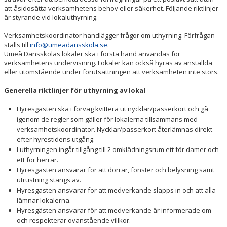
BARNKALAS
att åsidosätta verksamhetens behov eller säkerhet. Följande riktlinjer
är styrande vid lokaluthyrning.
Verksamhetskoordinator handlägger frågor om uthyrning. Förfrågan
ställs till
info@umeadansskola.se
.
Umeå Dansskolas lokaler ska i första hand användas för
verksamhetens undervisning. Lokaler kan också hyras av anställda
eller utomstående under förutsättningen att verksamheten inte störs.
Generella riktlinjer för uthyrning av lokal
Hyresgästen ska i förväg kvittera ut nycklar/passerkort och gå
igenom de regler som gäller för lokalerna tillsammans med
verksamhetskoordinator. Nycklar/passerkort återlämnas direkt
efter hyrestidens utgång.
I uthyrningen ingår tillgång till 2 omklädningsrum ett för damer och
ett för herrar.
Hyresgästen ansvarar för att dörrar, fönster och belysning samt
utrustning stängs av.
Hyresgästen ansvarar för att medverkande släpps in och att alla
lämnar lokalerna.
Hyresgästen ansvarar för att medverkande är informerade om
och respekterar ovanstående villkor.