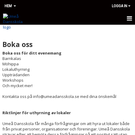
HEM
LOGGA IN
HEM
Boka oss
OM OSS
Boka oss för ditt evenemang
KURSER HT26
Barnkalas
Möhippa
Lokaluthyrning
SPECIALGRUPPERNA
Uppträdanden
Workshops
ANMÄLNINGSVILLKOR
Och mycket mer!
Kontakta oss på info@umeadansskola.se med dina önskemål
FAQ
UDS KLÄDER
Riktlinjer för uthyrning av lokaler
Umeå Dansskola får många förfrågningar om att hyra ut lokaler både
BOKA OSS
från privat personer, organisationer och föreningar. Umeå Dansskola
strävar efter att bemöta dessa förfrågningar på ett positivt sätt utan